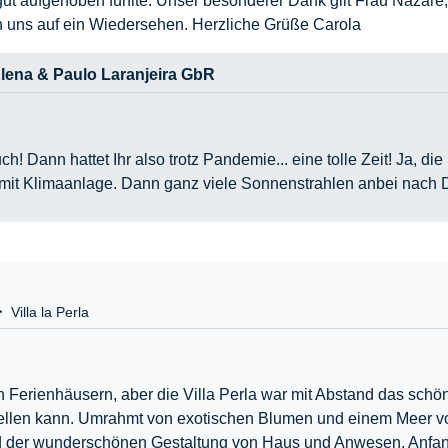
gut aufgehoben fühlte. Unser besonderer Dank gilt Frau Nazar
 uns auf ein Wiedersehen. Herzliche Grüße Carola
lena & Paulo Laranjeira GbR
ch! Dann hattet Ihr also trotz Pandemie... eine tolle Zeit! Ja, 
ls mit Klimaanlage. Dann ganz viele Sonnenstrahlen anbei nach 
Villa la Perla
n Ferienhäusern, aber die Villa Perla war mit Abstand das schön
ellen kann. Umrahmt von exotischen Blumen und einem Meer von
nd der wunderschönen Gestaltung von Haus und Anwesen. Anfang