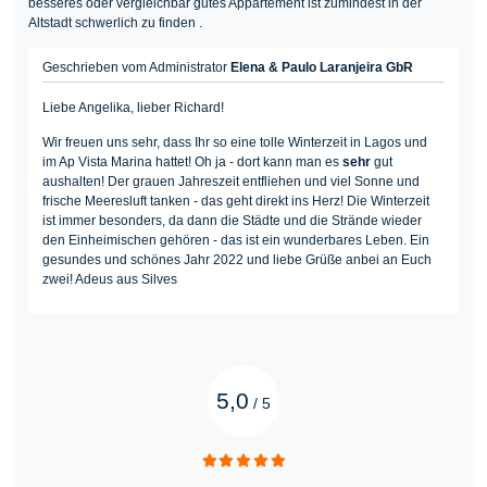
besseres oder vergleichbar gutes Appartement ist zumindest in der
Altstadt schwerlich zu finden .
Geschrieben vom Administrator
Elena & Paulo Laranjeira GbR
Liebe Angelika, lieber Richard!
Wir freuen uns sehr, dass Ihr so eine tolle Winterzeit in Lagos und
im Ap Vista Marina hattet! Oh ja - dort kann man es
sehr
gut
aushalten! Der grauen Jahreszeit entfliehen und viel Sonne und
frische Meeresluft tanken - das geht direkt ins Herz! Die Winterzeit
ist immer besonders, da dann die Städte und die Strände wieder
den Einheimischen gehören - das ist ein wunderbares Leben. Ein
gesundes und schönes Jahr 2022 und liebe Grüße anbei an Euch
zwei! Adeus aus Silves
5,0
/
5